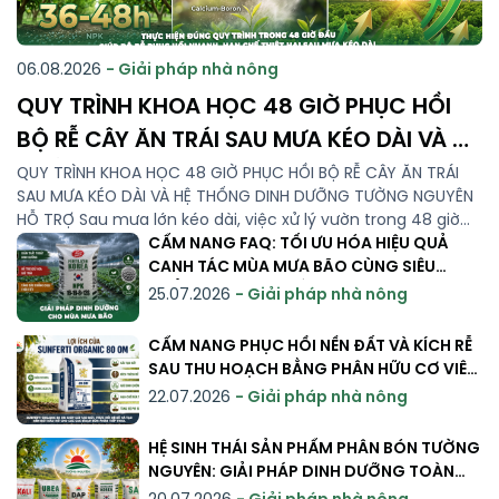
06.08.2026
- Giải pháp nhà nông
QUY TRÌNH KHOA HỌC 48 GIỜ PHỤC HỒI
BỘ RỄ CÂY ĂN TRÁI SAU MƯA KÉO DÀI VÀ HỆ
THỐNG DINH DƯỠNG TƯỜNG NGUYÊN HỖ
QUY TRÌNH KHOA HỌC 48 GIỜ PHỤC HỒI BỘ RỄ CÂY ĂN TRÁI
SAU MƯA KÉO DÀI VÀ HỆ THỐNG DINH DƯỠNG TƯỜNG NGUYÊN
TRỢ
HỖ TRỢ Sau mưa lớn kéo dài, việc xử lý vườn trong 48 giờ
đầu có ý nghĩa quan trọng đối với khả năng phục hồi bộ rễ
CẨM NANG FAQ: TỐI ƯU HÓA HIỆU QUẢ
và sức khỏe […]
CANH TÁC MÙA MƯA BÃO CÙNG SIÊU
PHẨM NPK HÀN QUỐC 16-16-8+13S
25.07.2026
- Giải pháp nhà nông
CẨM NANG PHỤC HỒI NỀN ĐẤT VÀ KÍCH RỄ
SAU THU HOẠCH BẰNG PHÂN HỮU CƠ VIÊN
NÉN HÀ LAN
22.07.2026
- Giải pháp nhà nông
HỆ SINH THÁI SẢN PHẨM PHÂN BÓN TƯỜNG
NGUYÊN: GIẢI PHÁP DINH DƯỠNG TOÀN
DIỆN VÀ CHUYÊN SÂU CHO MỌI GIAI ĐOẠN