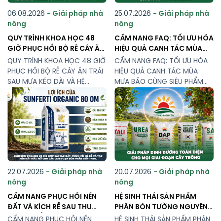
06.08.2026
- Giải pháp nhà
25.07.2026
- Giải pháp nhà
nông
nông
QUY TRÌNH KHOA HỌC 48
CẨM NANG FAQ: TỐI ƯU HÓA
GIỜ PHỤC HỒI BỘ RỄ CÂY ĂN
HIỆU QUẢ CANH TÁC MÙA
TRÁI SAU MƯA KÉO DÀI VÀ HỆ
MƯA BÃO CÙNG SIÊU PHẨM
QUY TRÌNH KHOA HỌC 48 GIỜ
CẨM NANG FAQ: TỐI ƯU HÓA
THỐNG DINH DƯỠNG
NPK HÀN QUỐC 16-16-8+13S
PHỤC HỒI BỘ RỄ CÂY ĂN TRÁI
HIỆU QUẢ CANH TÁC MÙA
TƯỜNG NGUYÊN HỖ TRỢ
SAU MƯA KÉO DÀI VÀ HỆ
MƯA BÃO CÙNG SIÊU PHẨM
THỐNG DINH DƯỠNG TƯỜNG
NPK HÀN QUỐC 16-16-8+13S
NGUYÊN HỖ TRỢ Sau mưa
Quản lý dinh dưỡng cây
lớn kéo dài, việc xử lý vườn
trồng trong giai đoạn mưa
trong 48 giờ đầu có ý nghĩa
lũ cao điểm tháng 7 luôn
quan trọng đối với khả năng
đặt ra nhiều thách thức về
phục hồi bộ rễ và sức khỏe
mặt kỹ thuật cho nhà nông.
[…]
Làm sao để cây trồng vừa
giữ […]
22.07.2026
- Giải pháp nhà
20.07.2026
- Giải pháp nhà
nông
nông
CẨM NANG PHỤC HỒI NỀN
HỆ SINH THÁI SẢN PHẨM
ĐẤT VÀ KÍCH RỄ SAU THU
PHÂN BÓN TƯỜNG NGUYÊN:
HOẠCH BẰNG PHÂN HỮU CƠ
GIẢI PHÁP DINH DƯỠNG
CẨM NANG PHỤC HỒI NỀN
HỆ SINH THÁI SẢN PHẨM PHÂN