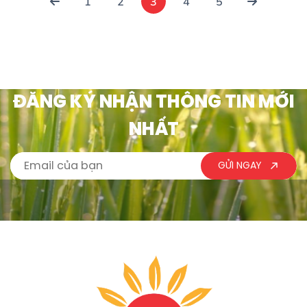
1
2
3
4
5
nhận OMRI Listed, đáp ứng
đất và phát triển bộ rễ. Phân
yêu cầu của nền nông
bón hữu cơ Sunferti Organic
nghiệp chất lượng cao. Khi
80 OM là dòng […]
[…]
ĐĂNG KÝ NHẬN THÔNG TIN MỚI
NHẤT
GỬI NGAY