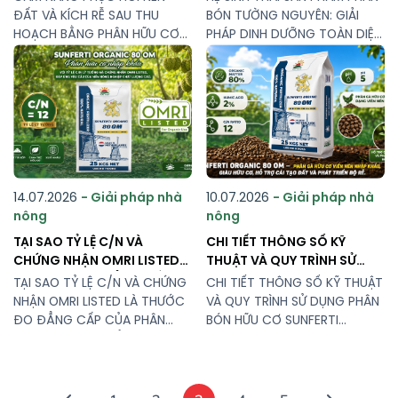
VIÊN NÉN HÀ LAN
TOÀN DIỆN VÀ CHUYÊN SÂU
ĐẤT VÀ KÍCH RỄ SAU THU
BÓN TƯỜNG NGUYÊN: GIẢI
CHO MỌI GIAI ĐOẠN CÂY
HOẠCH BẰNG PHÂN HỮU CƠ
PHÁP DINH DƯỠNG TOÀN DIỆN
TRỒNG
VIÊN NÉN HÀ LAN Sau mỗi
VÀ CHUYÊN SÂU CHO MỌI GIAI
mùa thu hoạch, cây ăn trái
ĐOẠN CÂY TRỒNG Trong
(đặc biệt là sầu riêng)
canh tác nông nghiệp hiện
thường rơi vào trạng thái
đại, việc thấu hiểu nhu cầu
suy kiệt do đã dồn toàn bộ
dinh dưỡng của cây trồng
dinh dưỡng để nuôi trái.
theo từng giai đoạn sinh
Đồng thời, nền đất xung
trưởng là yếu tố cốt lõi để
quanh […]
tối ưu […]
14.07.2026
- Giải pháp nhà
10.07.2026
- Giải pháp nhà
nông
nông
TẠI SAO TỶ LỆ C/N VÀ
CHI TIẾT THÔNG SỐ KỸ
CHỨNG NHẬN OMRI LISTED
THUẬT VÀ QUY TRÌNH SỬ
LÀ THƯỚC ĐO ĐẲNG CẤP
DỤNG PHÂN BÓN HỮU CƠ
TẠI SAO TỶ LỆ C/N VÀ CHỨNG
CHI TIẾT THÔNG SỐ KỸ THUẬT
CỦA PHÂN HỮU CƠ NHẬP
SUNFERTI ORGANIC 80 OM
NHẬN OMRI LISTED LÀ THƯỚC
VÀ QUY TRÌNH SỬ DỤNG PHÂN
KHẨU ?
ĐO ĐẲNG CẤP CỦA PHÂN
BÓN HỮU CƠ SUNFERTI
HỮU CƠ NHẬP KHẨU ?
ORGANIC 80 OM Sunferti
Sunferti Organic 80 OM –
Organic 80 OM – Phân gà
Phân hữu cơ nhập khẩu với
hữu cơ viên nén nhập khẩu,
tỷ lệ C/N lý tưởng và chứng
giàu hữu cơ, hỗ trợ cải tạo