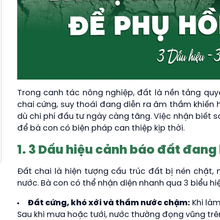
Trong canh tác nông nghiệp, đất là nền tảng quyết
chai cứng, suy thoái đang diễn ra âm thầm khiến 
dù chi phí đầu tư ngày càng tăng. Việc nhận biết 
để bà con có biện pháp can thiệp kịp thời.
1. 3 Dấu hiệu cảnh báo đất đang
Đất chai là hiện tượng cấu trúc đất bị nén chặt,
nước. Bà con có thể nhận diện nhanh qua 3 biểu hiệ
Đất cứng, khó xới và thấm nước chậm:
Khi làm
Sau khi mưa hoặc tưới, nước thường đọng vũng trê