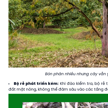
Bón phân nhiều nhưng cây vẫn 
Bộ rễ phát triển kém:
Khi đào kiểm tra, bộ rễ t
đất mặt nông, không thể đâm sâu vào các tầng đất