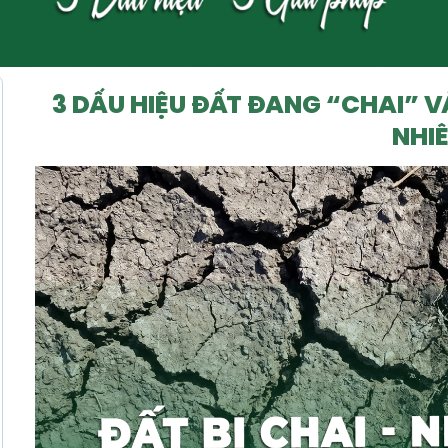
3 DẤU HIỆU ĐẤT ĐANG “CHAI” V
NHI