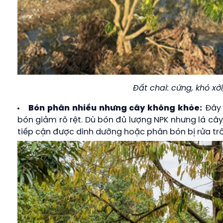
Đất chai: cứng, khó x
Bón phân nhiều nhưng cây không khỏe:
Đây 
bón giảm rõ rệt. Dù bón đủ lượng NPK nhưng lá câ
tiếp cận được dinh dưỡng hoặc phân bón bị rửa trôi