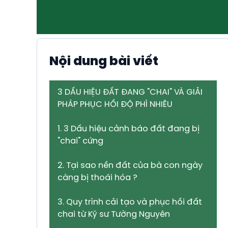
Nội dung bài viết
3 DẤU HIỆU ĐẤT ĐANG "CHAI" VÀ GIẢI
PHÁP PHỤC HỒI ĐỘ PHÌ NHIÊU
1. 3 Dấu hiệu cảnh báo đất đang bị
"chai" cứng
2. Tại sao nền đất của bà con ngày
càng bị thoái hóa ?
3. Quy trình cải tạo và phục hồi đất
chai từ Kỹ sư Tường Nguyên