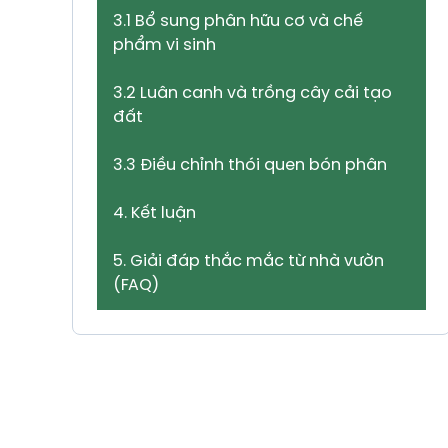
3.1 Bổ sung phân hữu cơ và chế
phẩm vi sinh
3.2 Luân canh và trồng cây cải tạo
đất
3.3 Điều chỉnh thói quen bón phân
4. Kết luận
5. Giải đáp thắc mắc từ nhà vườn
(FAQ)