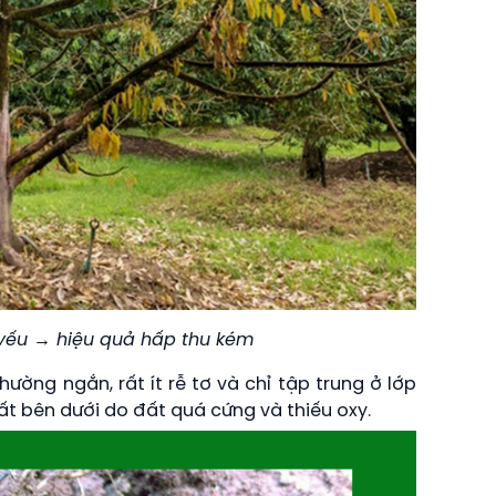
yếu → hiệu quả hấp thu kém
hường ngắn, rất ít rễ tơ và chỉ tập trung ở lớp
 bên dưới do đất quá cứng và thiếu oxy.