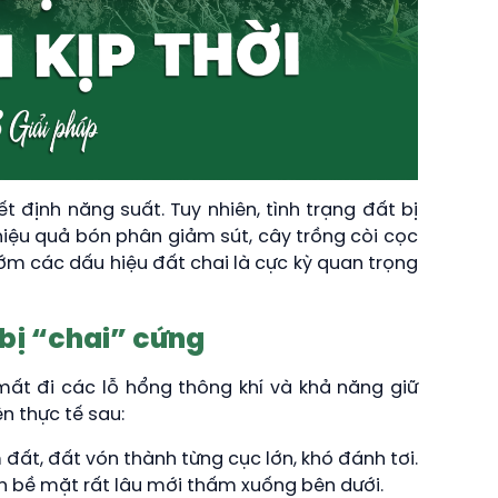
 định năng suất. Tuy nhiên, tình trạng đất bị
hiệu quả bón phân giảm sút, cây trồng còi cọc
sớm các dấu hiệu đất chai là cực kỳ quan trọng
 bị “chai” cứng
 mất đi các lỗ hổng thông khí và khả năng giữ
n thực tế sau:
 đất, đất vón thành từng cục lớn, khó đánh tơi.
n bề mặt rất lâu mới thấm xuống bên dưới.