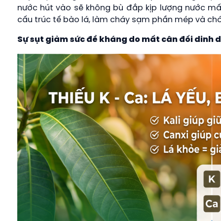
nước hút vào sẽ không bù đắp kịp lượng nước mất
cấu trúc tế bào lá, làm cháy sạm phần mép và chóp 
Sự sụt giảm sức đề kháng do mất cân đối dinh 