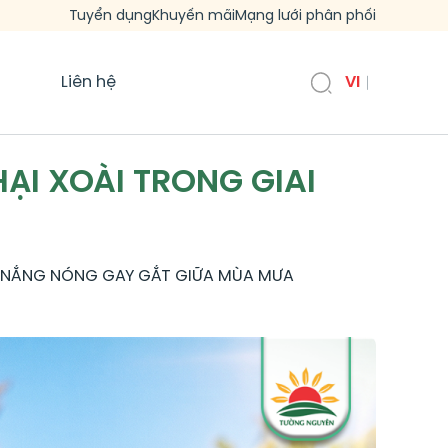
Tuyển dụng
Khuyến mãi
Mạng lưới phân phối
Liên hệ
VI
HẠI XOÀI TRONG GIAI
ẠN NẮNG NÓNG GAY GẮT GIỮA MÙA MƯA