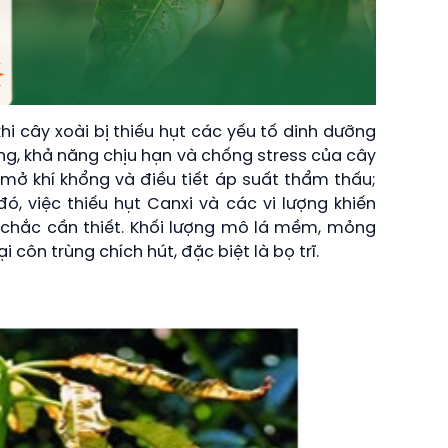
khi cây xoài bị thiếu hụt các yếu tố dinh dưỡng
ượng, khả năng chịu hạn và chống stress của cây
 mở khí khổng và điều tiết áp suất thẩm thấu;
đó, việc thiếu hụt Canxi và các vi lượng khiến
 chắc cần thiết. Khối lượng mô lá mềm, mỏng
 côn trùng chích hút, đặc biệt là bọ trĩ.