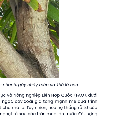
c nhanh, gây cháy mép và khô lá non
hực và Nông nghiệp Liên Hợp Quốc (FAO), dưới
 ngột, cây xoài gia tăng mạnh mẽ quá trình
 cho mô lá. Tuy nhiên, nếu hệ thống rễ tơ của
ghẹt rễ sau các trận mưa lớn trước đó, lượng