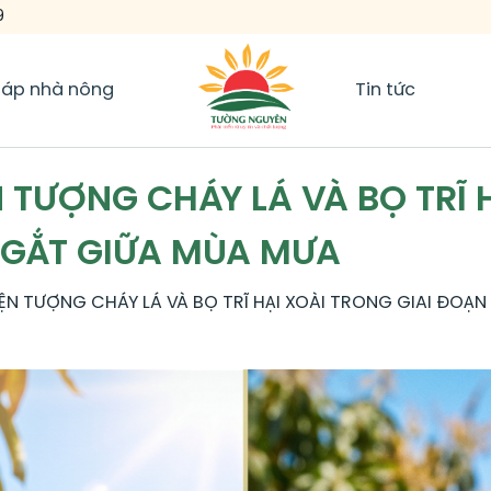
9
háp nhà nông
Tin tức
N TƯỢNG CHÁY LÁ VÀ BỌ TRĨ 
GẮT GIỮA MÙA MƯA
HIỆN TƯỢNG CHÁY LÁ VÀ BỌ TRĨ HẠI XOÀI TRONG GIAI ĐO