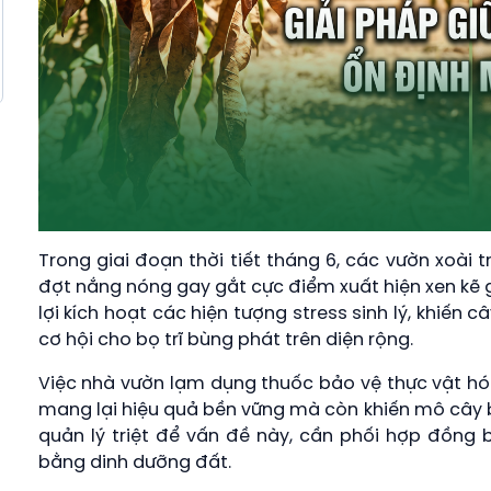
Trong giai đoạn thời tiết tháng 6, các vườn xoài
đợt nắng nóng gay gắt cực điểm xuất hiện xen kẽ 
lợi kích hoạt các hiện tượng stress sinh lý, khiến 
cơ hội cho bọ trĩ bùng phát trên diện rộng.
Việc nhà vườn lạm dụng thuốc bảo vệ thực vật hó
mang lại hiệu quả bền vững mà còn khiến mô cây b
quản lý triệt để vấn đề này, cần phối hợp đồng b
bằng dinh dưỡng đất.