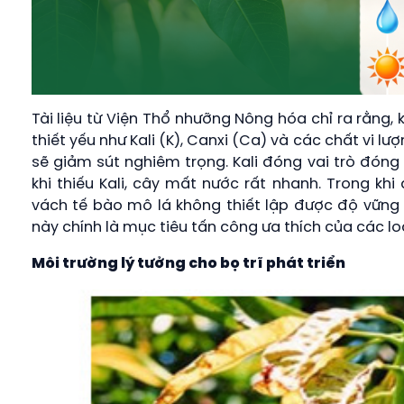
Tài liệu từ Viện Thổ nhưỡng Nông hóa chỉ ra rằng, 
thiết yếu như Kali (K), Canxi (Ca) và các chất vi l
sẽ giảm sút nghiêm trọng. Kali đóng vai trò đóng
khi thiếu Kali, cây mất nước rất nhanh. Trong khi 
vách tế bào mô lá không thiết lập được độ vững
này chính là mục tiêu tấn công ưa thích của các loại
Môi trường lý tưởng cho bọ trĩ phát triển