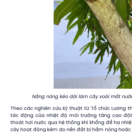
Nắng nóng kéo dài làm cây xoài mất nướ
Theo các nghiên cứu kỹ thuật từ Tổ chức Lương t
tác động của nhiệt độ môi trường tăng cao đột
thoát hơi nước qua hệ thống khí khổng để hạ nhiệt
cây hoạt động kém do nền đất bị hầm nóng hoặc n