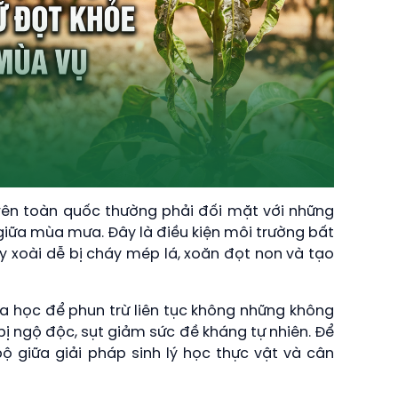
 trên toàn quốc thường phải đối mặt với những
giữa mùa mưa. Đây là điều kiện môi trường bất
cây xoài dễ bị cháy mép lá, xoăn đọt non và tạo
a học để phun trừ liên tục không những không
ị ngộ độc, sụt giảm sức đề kháng tự nhiên. Để
ộ giữa giải pháp sinh lý học thực vật và cân