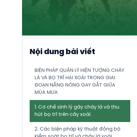
Nội dung bài viết
BIỆN PHÁP QUẢN LÝ HIỆN TƯỢNG CHÁY
LÁ VÀ BỌ TRĨ HẠI XOÀI TRONG GIAI
ĐOẠN NẮNG NÓNG GAY GẮT GIỮA
MÙA MƯA
1. Cơ chế sinh lý gây cháy lá và thu
hút bọ trĩ trên cây xoài
2. Các biện pháp kỹ thuật đồng bộ
kiểm soát bọ trĩ và cháy lá xoài