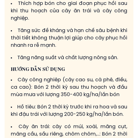
Thích hợp bón cho giai đoạn phục hồi sau
khi thu hoạch của cây ăn trái và cây công
nghiệp.
Tăng sức đề kháng và hạn chế sâu bệnh khi
thời tiết không thuận lợi giúp cho cây phục hồi
nhanh ra rễ mạnh.
Tăng năng suất và chất lượng nông sản.
HƯỚNG DẪN SỬ DỤNG
Cây công nghiêp (cây cao su, cà phê, điều,
ca cao): Bón 2 thời kỳ sau thu hoạch và đầu
mùa mưa với lượng 350-400 kg/ha/lần bón
Hồ tiêu: Bón 2 thời kỳ trước khi ra hoa và sau
khi đậu trái với lượng 200-250 kg/ha/lần bón.
Cây ăn trái: cây có múi, xoài, măng cụt,
mãng cầu, sầu riêng, chôm chôm,…: Bón 2 thời