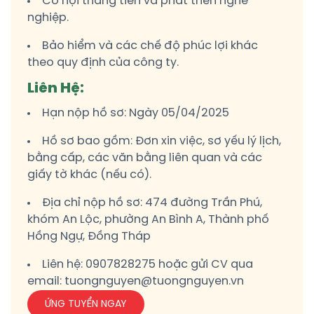
Cơ hội thăng tiến và phát triển nghề
nghiệp.
Bảo hiểm và các chế độ phúc lợi khác
theo quy định của công ty.
Liên Hệ:
Hạn nộp hồ sơ: Ngày 05/04/2025
Hồ sơ bao gồm: Đơn xin việc, sơ yếu lý lịch,
bằng cấp, các văn bằng liên quan và các
giấy tờ khác (nếu có).
Địa chỉ nộp hồ sơ: 474 đường Trần Phú,
khóm An Lộc, phường An Bình A, Thành phố
Hồng Ngự, Đồng Tháp
Liên hệ: 0907828275 hoặc gửi CV qua
email: tuongnguyen@tuongnguyen.vn
ỨNG TUYỂN NGAY