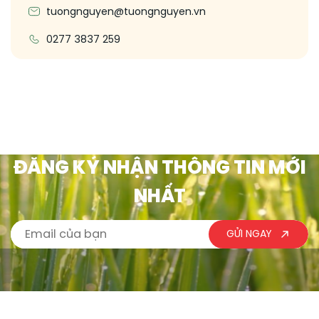
tuongnguyen@tuongnguyen.vn
0277 3837 259
ĐĂNG KÝ NHẬN THÔNG TIN MỚI
NHẤT
GỬI NGAY