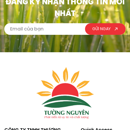
ĐĂNG KÝ NHẬN THÔNG TIN MỚI
NHẤT
GỬI NGAY