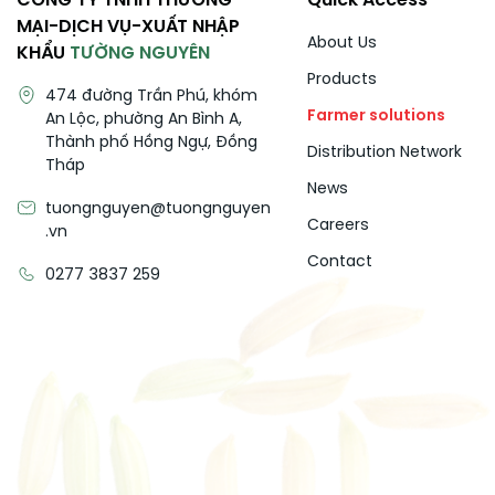
CÔNG TY TNHH THƯƠNG
Quick Access
MẠI-DỊCH VỤ-XUẤT NHẬP
About Us
KHẨU
TƯỜNG NGUYÊN
Products
474 đường Trần Phú, khóm
Farmer solutions
An Lộc, phường An Bình A,
Thành phố Hồng Ngự, Đồng
Distribution Network
Tháp
News
tuongnguyen@tuongnguyen
Careers
.vn
Contact
0277 3837 259