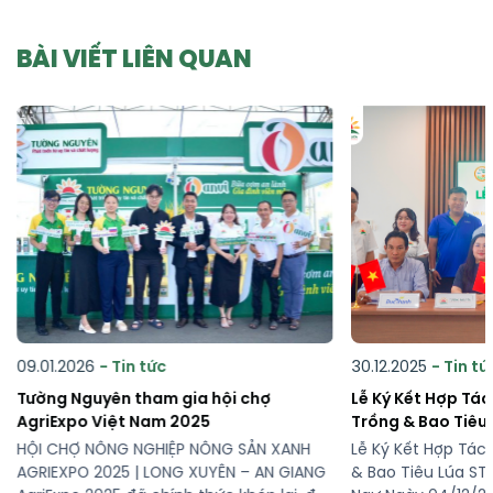
BÀI VIẾT LIÊN QUAN
30.12.2025
- Tin tức
04.12.2025
- Tin tứ
Lễ Ký Kết Hợp Tác Phát Triển Vùng
Lễ ký kết hợp tác
Trồng & Bao Tiêu Lúa ST25 Tại Phường
Nguyên – Namhae
Hồng Ngự
Lễ Ký Kết Hợp Tác Phát Triển Vùng Trồng
Lễ ký kết hợp tác 
& Bao Tiêu Lúa ST25 Tại Phường Hồng
Nguyên – Namhae 