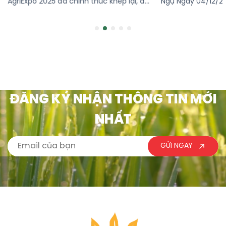
Ngự Ngày 04/12/2025, Lễ ký kết hợp tác
Tường Nguyên – đ
phát triển vùng trồng và bao tiêu lúa
bón uy tín trên th
ST25 tại phường Hồng Ngự đã diễn ra
tổ chức Lễ ký kết 
thành công, đánh dấu một cột mốc
2025 cùng hai đối
quan trọng trong chiến lược xây dựng
Namhae và Kolon t
[…]
ĐĂNG KÝ NHẬN THÔNG TIN MỚI
NHẤT
GỬI NGAY