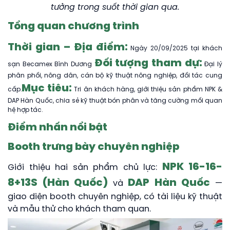
tưởng trong suốt thời gian qua.
Tổng quan chương trình
Thời gian – Địa điểm:
Ngày 20/09/2025 tại khách
Đối tượng tham dự:
sạn Becamex Bình Dương
Đại lý
phân phối, nông dân, cán bộ kỹ thuật nông nghiệp, đối tác cung
Mục tiêu:
cấp.
Tri ân khách hàng, giới thiệu sản phẩm NPK &
DAP Hàn Quốc, chia sẻ kỹ thuật bón phân và tăng cường mối quan
hệ hợp tác.
Điểm nhấn nổi bật
Booth trưng bày chuyên nghiệp
NPK 16-16-
Giới thiệu hai sản phẩm chủ lực:
8+13S (Hàn Quốc)
DAP Hàn Quốc
và
—
giao diện booth chuyên nghiệp, có tài liệu kỹ thuật
và mẫu thử cho khách tham quan.