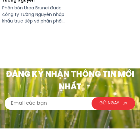
Tường Nguyên
Phân bón Urea Brunei được
công ty Tường Nguyên nhập
khẩu trực tiếp và phân phối
tại Việt Nam. THÔNG TIN SẢN
PHẨM Phân bón Urea Brunei
Quy cách: 50 kg/bao Xuất xứ:
Brunei Hình thức: Hạt đục
THÀNH PHẦN N(ts): 46% Biuret
1% Độ ẩm: 1% CÔNG DỤNG
Phân bón ure dùng bón gốc
ĐĂNG KÝ NHẬN THÔNG TIN MỚI
[…]
NHẤT
GỬI NGAY