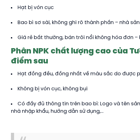
Hạt bị vón cục
Bao bì sơ sài, không ghi rõ thành phần – nhà sản
Giá rẻ bất thường, bán trôi nổi không hóa đơn –
Phân NPK chất lượng cao của T
điểm sau
Hạt đồng đều, đồng nhất về màu sắc do được p
Không bị vón cục, không bụi
Có đầy đủ thông tin trên bao bì: Logo và tên sả
nhà nhập khẩu, hướng dẫn sử dụng,…