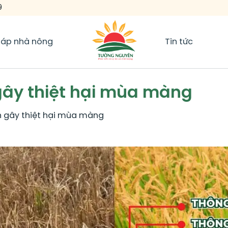
9
háp nhà nông
Tin tức
 gây thiệt hại mùa màng
an gây thiệt hại mùa màng