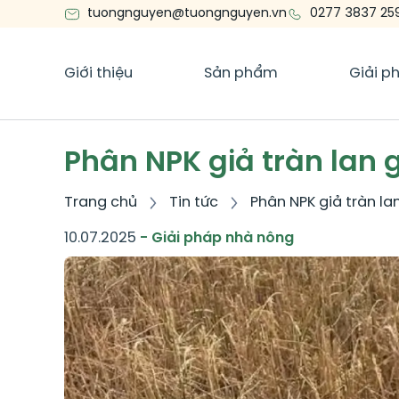
tuongnguyen@tuongnguyen.vn
0277 3837 25
Giới thiệu
Sản phẩm
Giải p
Phân NPK giả tràn lan
Trang chủ
Tin tức
Phân NPK giả tràn l
10.07.2025
- Giải pháp nhà nông