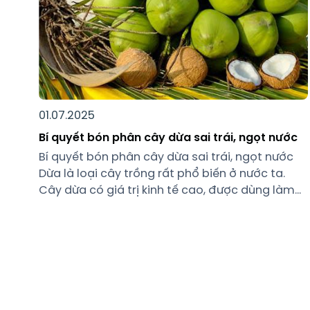
01.07.2025
Bí quyết bón phân cây dừa sai trái, ngọt nước
Bí quyết bón phân cây dừa sai trái, ngọt nước
Dừa là loại cây trồng rất phổ biến ở nước ta.
Cây dừa có giá trị kinh tế cao, được dùng làm
thực phẩm và một số sản phẩm thủ công mỹ
nghệ. Để có được những cây dừa sai trái, ngọt
nước ngoài việc […]