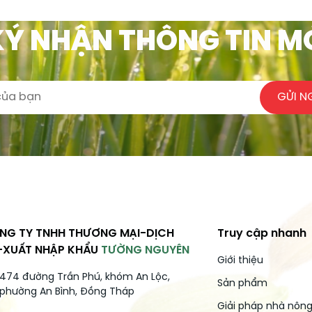
Ý NHẬN THÔNG TIN M
GỬI N
NG TY TNHH THƯƠNG MẠI-DỊCH
Truy cập nhanh
-XUẤT NHẬP KHẨU
TƯỜNG NGUYÊN
Giới thiệu
474 đường Trần Phú, khóm An Lộc,
Sản phẩm
phường An Bình, Đồng Tháp
Giải pháp nhà nôn