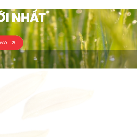
ỚI NHẤT
GAY
g