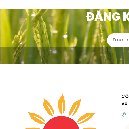
ĐĂNG K
CÔ
VỤ