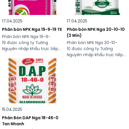
PHẦN N(ts): 15% P2O5: 15%
PHẦN N(ts): 19% P2O5: 9%
K2O5: 15% Độ ẩm: 5% CÔNG
K2O5: 19% CÔNG DỤNG Thích
DỤNG Cung cấp đầy […]
hợp bón cho giai đoạn […]
17.04.2025
17.04.2025
Phân bón NPK Nga 19-9-19 TE
Phân bón NPK Nga 20-10-10
(3 Win)
Phân bón NPK Nga 19-9-
19 được công ty Tường
Phân bón NPK Nga 20-10-
Nguyên nhập khẩu trực tiếp
10 được công ty Tường
và phân phối tại Việt Nam
Nguyên nhập khẩu trực tiếp
THÔNG TIN SẢN PHẨM Phân
và phân phối tại Việt Nam
bón NPK Nga 19-9-19 TE Quy
THÔNG TIN SẢN PHẨM Phân
cách: 50 kg/bao Xuất xứ: Nga
bón NPK Nga 20-10-10 Quy
THÀNH PHẦN N(ts): 19% P2O5:
cách: 50 kg/bao Xuất xứ: Nga
9% K2O5: 19% CÔNG DỤNG
THÀNH PHẦN N(ts): 20% P2O5
Thích hợp bón cho giai đoạn
(10%) K2O5: 10% độ ẩm 5%
phục hồi sau […]
CÔNG DỤNG Thích hợp bón
cho giai đoạn phục […]
15.04.2025
Phân Bón DAP Nga 18-46-0
Tan Nhanh