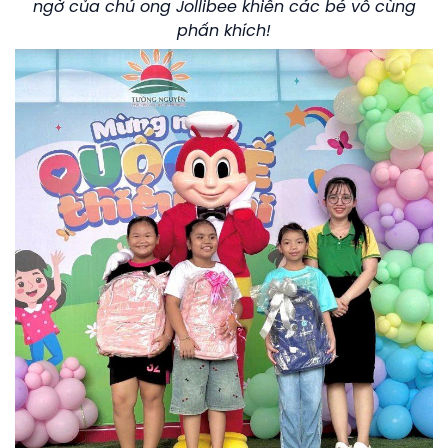
ngờ của chú ong Jollibee khiến các bé vô cùng
phấn khích!