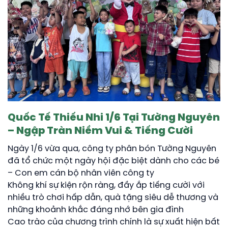
Quốc Tế Thiếu Nhi 1/6 Tại Tường Nguyên
– Ngập Tràn Niềm Vui & Tiếng Cười
Ngày 1/6 vừa qua, công ty phân bón Tường Nguyên
đã tổ chức một ngày hội đặc biệt dành cho các bé
– Con em cán bộ nhân viên công ty
Không khí sự kiện rộn ràng, đầy ắp tiếng cười với
nhiều trò chơi hấp dẫn, quà tặng siêu dễ thương và
những khoảnh khắc đáng nhớ bên gia đình
Cao trào của chương trình chính là sự xuất hiện bất