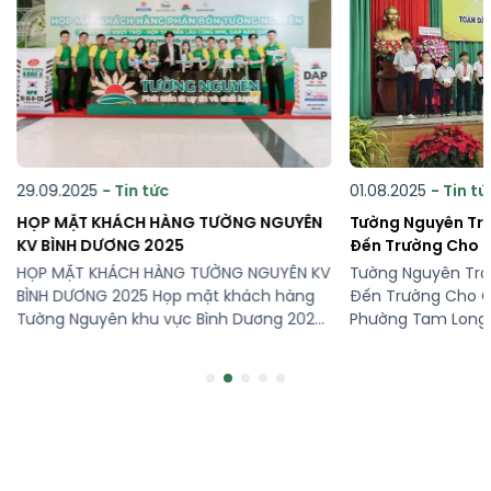
29.09.2025
- Tin tức
01.08.2025
- Tin tứ
HỌP MẶT KHÁCH HÀNG TƯỜNG NGUYÊN
Tường Nguyên Tra
KV BÌNH DƯƠNG 2025
Đến Trường Cho C
Phường Tam Long
HỌP MẶT KHÁCH HÀNG TƯỜNG NGUYÊN KV
Tường Nguyên Tra
BÌNH DƯƠNG 2025 Họp mặt khách hàng
Đến Trường Cho C
Tường Nguyên khu vực Bình Dương 2025
Phường Tam Long 
đã diễn ra thành công tốt đẹp, ghi dấu
“Chung tay vì thế 
ấn bằng những hoạt động thiết thực:
Tường Nguyên vinh
trưng bày sản phẩm, giao lưu kết nối,
trợ học bổng cho
chia sẻ chuyên môn và đêm Gala ấm
hoàn cảnh khó kh
cúng. Sự […]