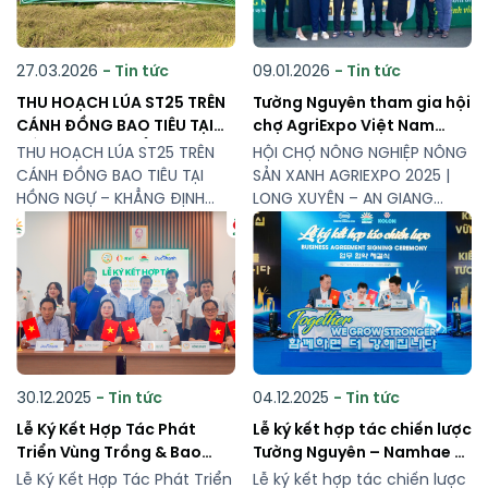
27.03.2026
- Tin tức
09.01.2026
- Tin tức
THU HOẠCH LÚA ST25 TRÊN
Tường Nguyên tham gia hội
CÁNH ĐỒNG BAO TIÊU TẠI
chợ AgriExpo Việt Nam
HỒNG NGỰ – KHẲNG ĐỊNH
2025
THU HOẠCH LÚA ST25 TRÊN
HỘI CHỢ NÔNG NGHIỆP NÔNG
HIỆU QUẢ MÔ HÌNH LIÊN KẾT
CÁNH ĐỒNG BAO TIÊU TẠI
SẢN XANH AGRIEXPO 2025 |
HỒNG NGỰ – KHẲNG ĐỊNH
LONG XUYÊN – AN GIANG
HIỆU QUẢ MÔ HÌNH LIÊN KẾT
AgriExpo 2025 đã chính thức
Ngày 24/03/2026, tại
khép lại, để lại nhiều dấu ấn
phường Hồng Ngự (Đồng
đẹp và cảm xúc khó quên.
Tháp), cánh đồng lúa ST25
Là một trong những hội chợ
thuộc mô hình liên kết sản
nông nghiệp uy tín hàng
xuất – bao tiêu giữa các
đầu khu vực, AgriExpo 2025
đơn vị đã chính thức bước
quy tụ đông đảo doanh
vào thu hoạch trong […]
nghiệp, […]
30.12.2025
- Tin tức
04.12.2025
- Tin tức
Lễ Ký Kết Hợp Tác Phát
Lễ ký kết hợp tác chiến lược
Triển Vùng Trồng & Bao
Tường Nguyên – Namhae –
Tiêu Lúa ST25 Tại Phường
Kolon 2025
Lễ Ký Kết Hợp Tác Phát Triển
Lễ ký kết hợp tác chiến lược