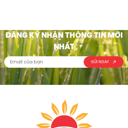
phẩm, giao lưu kết nối, chia
cho các em học sinh có
sẻ chuyên môn và đêm
hoàn cảnh khó khăn tại
Gala ấm cúng. Sự […]
Phường Tam […]
ĐĂNG KÝ NHẬN THÔNG TIN MỚI
NHẤT
GỬI NGAY