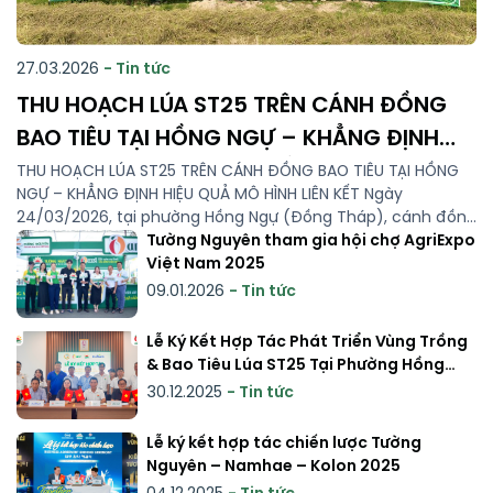
27.03.2026
- Tin tức
THU HOẠCH LÚA ST25 TRÊN CÁNH ĐỒNG
BAO TIÊU TẠI HỒNG NGỰ – KHẲNG ĐỊNH
HIỆU QUẢ MÔ HÌNH LIÊN KẾT
THU HOẠCH LÚA ST25 TRÊN CÁNH ĐỒNG BAO TIÊU TẠI HỒNG
NGỰ – KHẲNG ĐỊNH HIỆU QUẢ MÔ HÌNH LIÊN KẾT Ngày
24/03/2026, tại phường Hồng Ngự (Đồng Tháp), cánh đồng
lúa ST25 thuộc mô hình liên kết sản xuất – bao tiêu giữa
Tường Nguyên tham gia hội chợ AgriExpo
các đơn vị đã chính thức bước vào thu hoạch trong […]
Việt Nam 2025
09.01.2026
- Tin tức
Lễ Ký Kết Hợp Tác Phát Triển Vùng Trồng
& Bao Tiêu Lúa ST25 Tại Phường Hồng
Ngự
30.12.2025
- Tin tức
Lễ ký kết hợp tác chiến lược Tường
Nguyên – Namhae – Kolon 2025